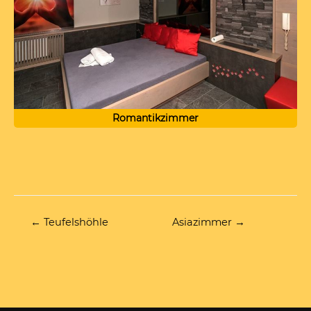
Romantikzimmer
Beitragsnavigation
← Teufelshöhle
Asiazimmer →