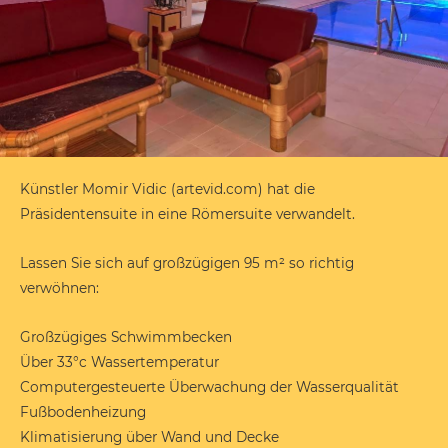
Künstler Momir Vidic (artevid.com) hat die
Präsidentensuite in eine Römersuite verwandelt.
Lassen Sie sich auf großzügigen 95 m² so richtig
verwöhnen:
Großzügiges Schwimmbecken
Über 33°c Wassertemperatur
Computergesteuerte Überwachung der Wasserqualität
Fußbodenheizung
Klimatisierung über Wand und Decke